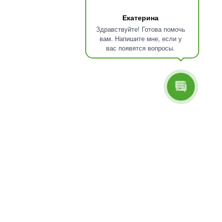
СЕРВИС
БЛОГ
Екатерина
Здравствуйте! Готова помочь
ПРИЛОЖЕНИЯ
вам. Напишите мне, если у
ЗАЛ ПОД КЛЮЧ
вас появятся вопросы.
ПРОГРАММА ЛОЯЛЬНОСТИ
КОНТАКТЫ
ЧАСЫ РАБОТЫ:
Пн–Вс: 8:00–20:00
8(800)550-77-28
МЫ В СОЦСЕТЯХ