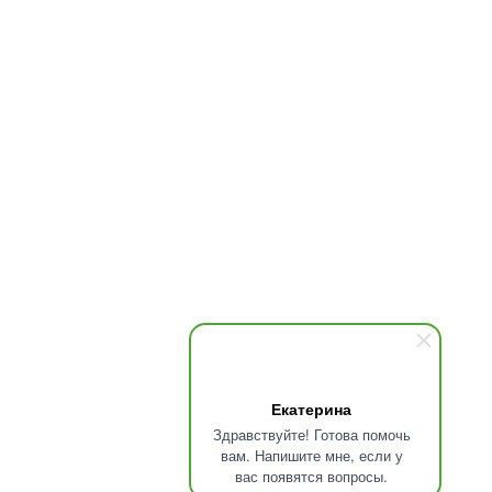
First Degree Fitness Rus LLC ИНН 5047198274. Все права
защищены.
Екатерина
Здравствуйте! Готова помочь
вам. Напишите мне, если у
вас появятся вопросы.