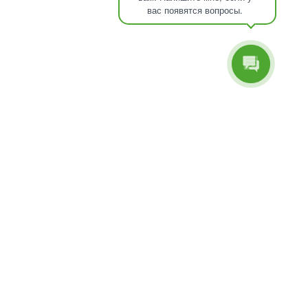
ЗАЛ ПОД КЛЮЧ
вас появятся вопросы.
ПРОГРАММА ЛОЯЛЬНОСТИ
КОНТАКТЫ
ЧАСЫ РАБОТЫ:
Пн–Вс: 8:00–20:00
8(800)550-77-28
МЫ В СОЦСЕТЯХ
СТАНЬ
ЛУЧШЕ