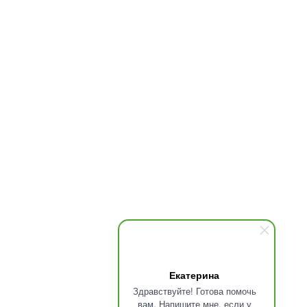
СКАКАЛКИ
СОБСТВЕННЫЙ ВЕС
ТРЕНИРОВКА КОРА
ТРЕНИРОВКА РУК
ФИТНЕС АКСЕССУАРЫ
ФУНКЦИОНАЛЬНЫЙ ТРЕНИНГ
Информация
КАТАЛОГ
АКЦИИ
ИСТОРИЯ TUNTURI
ГАРАНТИЯ И ВОЗВРАТ
ОПЛАТА И ДОСТАВКА
СЕРВИС
БЛОГ
Екатерина
Здравствуйте! Готова помочь
ПРИЛОЖЕНИЯ
вам. Напишите мне, если у