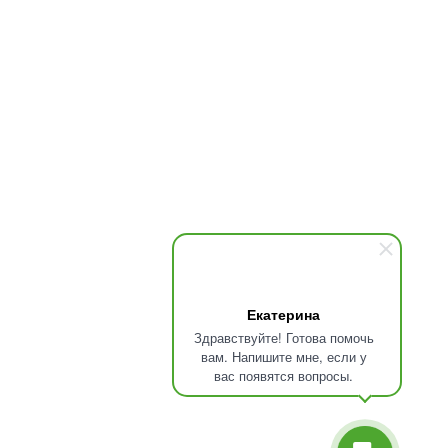
ФИТНЕС АКСЕССУАРЫ
ФУНКЦИОНАЛЬНЫЙ ТРЕНИНГ
Информация
КАТАЛОГ
АКЦИИ
ИСТОРИЯ TUNTURI
ГАРАНТИЯ И ВОЗВРАТ
ОПЛАТА И ДОСТАВКА
СЕРВИС
БЛОГ
ПРИЛОЖЕНИЯ
Екатерина
Здравствуйте! Готова помочь
ЗАЛ ПОД КЛЮЧ
вам. Напишите мне, если у
ПРОГРАММА ЛОЯЛЬНОСТИ
вас появятся вопросы.
КОНТАКТЫ
ЧАСЫ РАБОТЫ:
Пн–Вс: 8:00–20:00